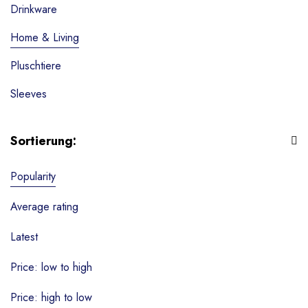
Drinkware
Home & Living
Pluschtiere
Sleeves
Tassen
Sortierung:
Textilien
Popularity
Wohndekoration
Schlüsselanhänger
Average rating
Puzzle & Spiele
Latest
Zubehör
Price: low to high
Ohne Kategorie
Price: high to low