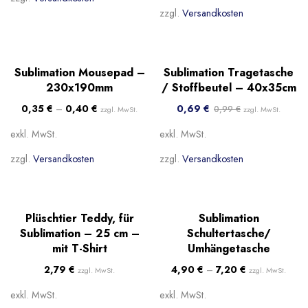
zzgl.
Versandkosten
Sale!
-30%
Sublimation Mousepad –
Sublimation Tragetasche
Beliebt
Beliebt
230x190mm
/ Stoffbeutel – 40x35cm
0,35
€
–
0,40
€
0,69
€
0,99
€
zzgl. MwSt.
zzgl. MwSt.
exkl. MwSt.
exkl. MwSt.
zzgl.
Versandkosten
zzgl.
Versandkosten
Beliebt
Beliebt
Plüschtier Teddy, für
Sublimation
Sublimation – 25 cm –
Schultertasche/
mit T-Shirt
Umhängetasche
2,79
€
4,90
€
–
7,20
€
zzgl. MwSt.
zzgl. MwSt.
exkl. MwSt.
exkl. MwSt.