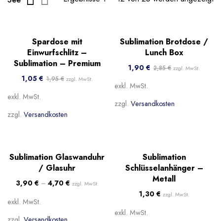
-46%
Sale!
Spardose mit
Sublimation Brotdose /
Beliebt
Beliebt
Einwurfschlitz –
Lunch Box
Sublimation – Premium
1,90
€
2,85
€
zzgl. MwSt.
1,05
€
1,95
€
zzgl. MwSt.
exkl. MwSt.
exkl. MwSt.
zzgl.
Versandkosten
zzgl.
Versandkosten
Beliebt
Beliebt
Sublimation Glaswanduhr
Sublimation
/ Glasuhr
Schlüsselanhänger –
Metall
3,90
€
–
4,70
€
zzgl. MwSt.
1,30
€
zzgl. MwSt.
exkl. MwSt.
exkl. MwSt.
zzgl.
Versandkosten