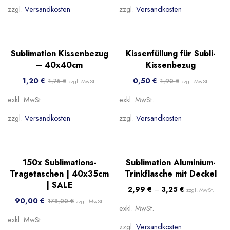
zzgl.
Versandkosten
zzgl.
Versandkosten
-31%
-74%
Sublimation Kissenbezug
Kissenfüllung für Subli-
Beliebt
– 40x40cm
Kissenbezug
1,20
€
0,50
€
1,75
€
1,90
€
zzgl. MwSt.
zzgl. MwSt.
exkl. MwSt.
exkl. MwSt.
zzgl.
Versandkosten
zzgl.
Versandkosten
-49%
Beliebt
150x Sublimations-
Sublimation Aluminium-
Beliebt
Tragetaschen | 40x35cm
Trinkflasche mit Deckel
| SALE
2,99
€
–
3,25
€
zzgl. MwSt.
90,00
€
178,00
€
zzgl. MwSt.
exkl. MwSt.
exkl. MwSt.
zzgl.
Versandkosten