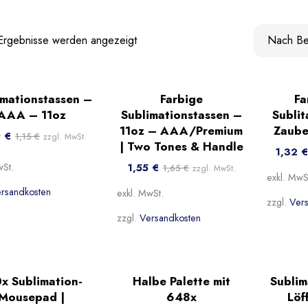
 Ergebnisse werden angezeigt
%
Sale!
-40%
imationstassen –
Farbige
Fa
ebt
Beliebt
Belieb
AAA – 11oz
Sublimationstassen –
Sublit
11oz – AAA/Premium
Zaube
9
€
1,15
€
zzgl. MwSt.
| Two Tones & Handle
1,32
1,55
€
wSt.
1,65
€
zzgl. MwSt.
exkl. MwS
rsandkosten
exkl. MwSt.
zzgl.
Ver
zzgl.
Versandkosten
e!
-27%
Sale!
x Sublimation-
Halbe Palette mit
Sublim
ebt
Beliebt
Mousepad |
648x
Löf