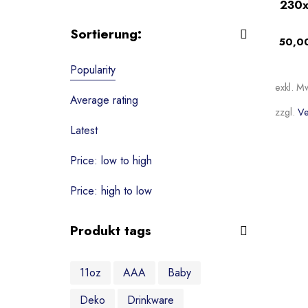
230x
Tassen
Sortierung:
50,0
Textilien
Popularity
Wohndekoration
exkl. M
Schlüsselanhänger
Average rating
zzgl.
Ve
Puzzle & Spiele
Latest
Zubehör
Price: low to high
Ohne Kategorie
Price: high to low
Produkt tags
11oz
AAA
Baby
Deko
Drinkware