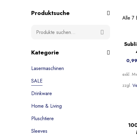
Produktsuche
Alle 7
-14
Subl
Beli
Kategorie
0,9
Lasermaschinen
exkl. M
SALE
zzgl.
Ve
Drinkware
Home & Living
Pluschtiere
Sal
100
Beli
Sleeves