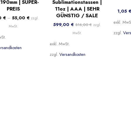
190mm | SUPER-
Sublimationstassen |
PREIS
11oz | AAA | SEHR
1,05
GÜNSTIG / SALE
0
€
–
55,00
€
zzgl.
exkl. MwS
599,00
€
816,00
€
zzgl.
MwSt.
zzgl.
Ver
MwSt.
wSt.
exkl. MwSt.
rsandkosten
zzgl.
Versandkosten