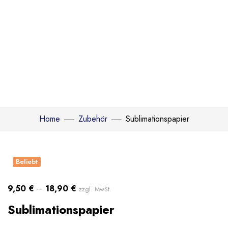
Home
Zubehör
Sublimationspapier
Click to enlarge
Beliebt
9,50
€
–
18,90
€
zzgl. MwSt.
Sublimationspapier