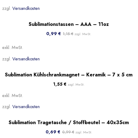
zzgl.
Versandkosten
-14%
Sublimationstassen – AAA – 11oz
Beliebt
0,99
€
1,15
€
zzgl. MwSt.
exkl. MwSt.
zzgl.
Versandkosten
Ausverkauft
Beliebt
Sublimation Kühlschrankmagnet – Keramik – 7 x 5 cm
1,55
€
zzgl. MwSt.
exkl. MwSt.
zzgl.
Versandkosten
-30%
Sublimation Tragetasche / Stoffbeutel – 40x35cm
Beliebt
0,69
€
0,99
€
zzgl. MwSt.