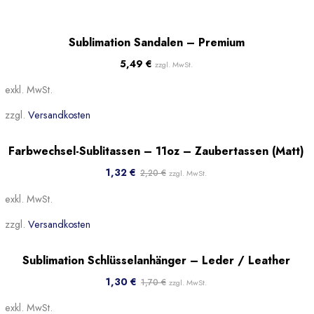
Ausverkauft
Beliebt
Sublimation Sandalen – Premium
5,49
€
zzgl. MwSt.
exkl. MwSt.
zzgl.
Versandkosten
-40%
Farbwechsel-Sublitassen – 11oz – Zaubertassen (Matt)
Beliebt
1,32
€
2,20
€
zzgl. MwSt.
exkl. MwSt.
zzgl.
Versandkosten
Sale!
Sublimation Schlüsselanhänger – Leder / Leather
Beliebt
1,30
€
1,70
€
zzgl. MwSt.
exkl. MwSt.