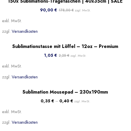
150x Sublimations-Tragetaschen | 40x35cm | SALE
Beliebt
90,00
€
178,00
€
zzgl. MwSt.
exkl. MwSt.
zzgl.
Versandkosten
Sale!
Sublimationstasse mit Löffel – 12oz – Premium
1,05
€
2,25
€
zzgl. MwSt.
exkl. MwSt.
zzgl.
Versandkosten
Sale!
Sublimation Mousepad – 230x190mm
Beliebt
0,35
€
–
0,40
€
zzgl. MwSt.
exkl. MwSt.
zzgl.
Versandkosten