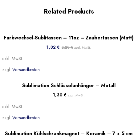
Related Products
-40%
Farbwechsel-Sublitassen – 11oz – Zaubertassen (Matt)
Beliebt
1,32
€
2,20
€
zzgl. MwSt.
exkl. MwSt.
zzgl.
Versandkosten
Beliebt
Sublimation Schlüsselanhänger – Metall
1,30
€
zzgl. MwSt.
exkl. MwSt.
zzgl.
Versandkosten
Ausverkauft
Beliebt
Sublimation Kühlschrankmagnet – Keramik – 7 x 5 cm