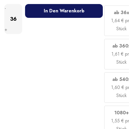
-
In Den Warenkorb
ab 36
1,64
€
p
Stück
+
ab 360
1,61
€
p
Stück
ab 540
1,60
€
p
Stück
1080+
1,55
€
p
Stück