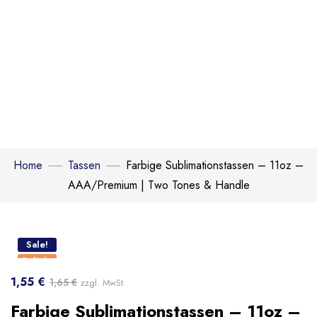
Home
Tassen
Farbige Sublimationstassen – 11oz –
AAA/Premium | Two Tones & Handle
Click to enlarge
Sale!
Beliebt
1,55
€
1,65
€
zzgl. MwSt.
Farbige Sublimationstassen – 11oz –