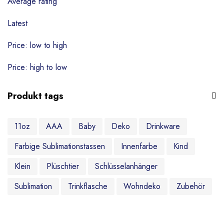
Schlüsselanhänger
Average rating
Puzzle & Spiele
Latest
Zubehör
Price: low to high
Ohne Kategorie
Price: high to low
Produkt tags
11oz
AAA
Baby
Deko
Drinkware
Farbige Sublimationstassen
Innenfarbe
Kind
Klein
Plüschtier
Schlüsselanhänger
Sublimation
Trinkflasche
Wohndeko
Zubehör