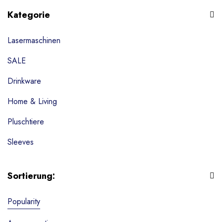
Kategorie
Lasermaschinen
SALE
Drinkware
Home & Living
Pluschtiere
Sleeves
Tassen
Sortierung:
Textilien
Popularity
Wohndekoration