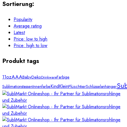
Sortierung:
Popularity
Average rating
Latest
Price: low to high
Price: high to low
Produkt tags
11oz
AAA
Baby
Deko
Farbige
Drinkware
Sub
Kind
Klein
Plüschtier
Sublimationstassen
Innenfarbe
Schlüsselanhänger