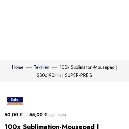
Home
Textilien
100x Sublimation-Mousepad |
230x190mm | SUPER-PREIS
Click to enlarge
Sale!
Beliebt
50,00
€
–
55,00
€
zzgl. MwSt.
100x Sublimation-Mousepad |