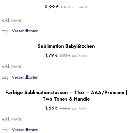
Beliebt
0,99
€
1,15
€
zzgl. MwSt.
exkl. MwSt.
zzgl.
Versandkosten
Sale!
Sublimation Babylätzchen
Beliebt
1,79
€
2,33
€
zzgl. MwSt.
exkl. MwSt.
zzgl.
Versandkosten
Sale!
Farbige Sublimationstassen – 11oz – AAA/Premium |
Beliebt
Two Tones & Handle
1,55
€
1,65
€
zzgl. MwSt.
exkl. MwSt.
zzgl.
Versandkosten