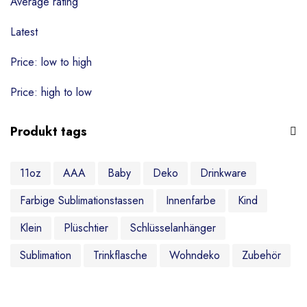
Schlüsselanhänger
Average rating
Puzzle & Spiele
Latest
Zubehör
Price: low to high
Ohne Kategorie
Price: high to low
Produkt tags
11oz
AAA
Baby
Deko
Drinkware
Farbige Sublimationstassen
Innenfarbe
Kind
Klein
Plüschtier
Schlüsselanhänger
Sublimation
Trinkflasche
Wohndeko
Zubehör