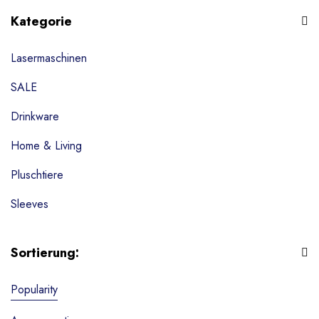
Kategorie
Lasermaschinen
SALE
Drinkware
Home & Living
Pluschtiere
Sleeves
Tassen
Sortierung:
Textilien
Popularity
Wohndekoration