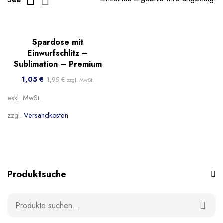
-46%
Spardose mit
Beliebt
Einwurfschlitz –
Sublimation – Premium
1,05
€
1,95
€
zzgl. MwSt.
exkl. MwSt.
zzgl.
Versandkosten
Produktsuche