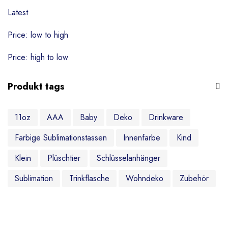
Puzzle & Spiele
Latest
Zubehör
Price: low to high
Ohne Kategorie
Price: high to low
Produkt tags
11oz
AAA
Baby
Deko
Drinkware
Farbige Sublimationstassen
Innenfarbe
Kind
Klein
Plüschtier
Schlüsselanhänger
Sublimation
Trinkflasche
Wohndeko
Zubehör