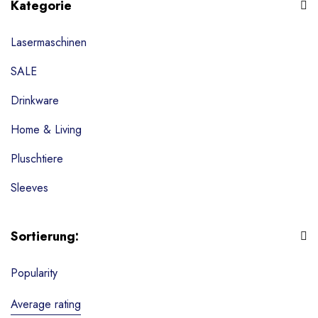
Kategorie
Lasermaschinen
SALE
Drinkware
Home & Living
Pluschtiere
Sleeves
Tassen
Sortierung:
Textilien
Popularity
Wohndekoration
Schlüsselanhänger
Average rating