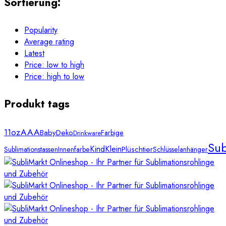
Sortierung:
Popularity
Average rating
Latest
Price: low to high
Price: high to low
Produkt tags
11oz
AAA
Baby
Deko
Farbige
Drinkware
Sub
Kind
Klein
Plüschtier
Sublimationstassen
Innenfarbe
Schlüsselanhänger