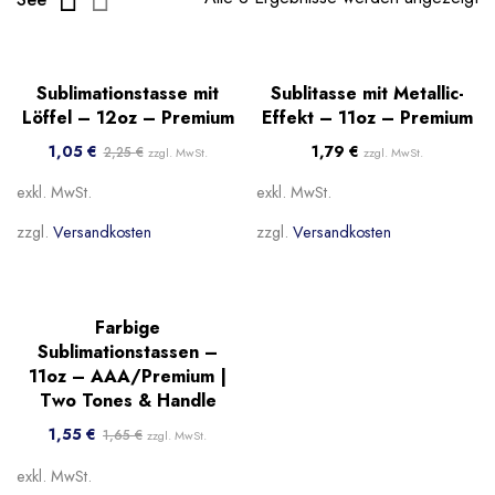
Sale!
Sublimationstasse mit
Sublitasse mit Metallic-
Löffel – 12oz – Premium
Effekt – 11oz – Premium
1,05
€
1,79
€
2,25
€
zzgl. MwSt.
zzgl. MwSt.
exkl. MwSt.
exkl. MwSt.
zzgl.
Versandkosten
zzgl.
Versandkosten
Sale!
Farbige
Beliebt
Sublimationstassen –
11oz – AAA/Premium |
Two Tones & Handle
1,55
€
1,65
€
zzgl. MwSt.
exkl. MwSt.