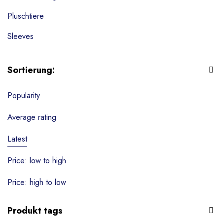
Pluschtiere
Sleeves
Tassen
Sortierung:
Textilien
Popularity
Wohndekoration
Schlüsselanhänger
Average rating
Puzzle & Spiele
Latest
Zubehör
Price: low to high
Ohne Kategorie
Price: high to low
Produkt tags